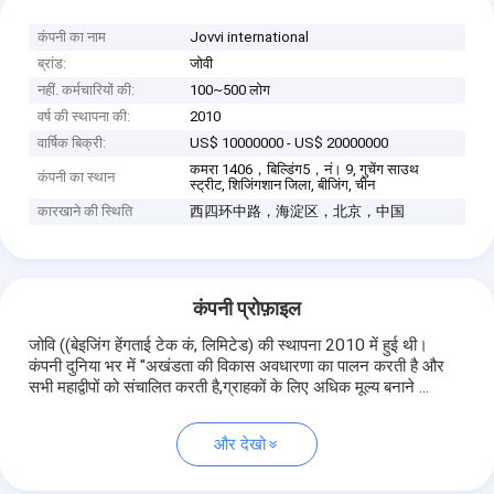
कंपनी का नाम
Jovvi international
ब्रांड:
जोवी
नहीं. कर्मचारियों की:
100~500 लोग
वर्ष की स्थापना की:
2010
वार्षिक बिक्री:
US$ 10000000 - US$ 20000000
कमरा 1406，बिल्डिंग5，नं। 9, गुचेंग साउथ
कंपनी का स्थान
स्ट्रीट, शिजिंगशान जिला, बीजिंग, चीन
कारखाने की स्थिति
西四环中路，海淀区，北京，中国
कंपनी प्रोफ़ाइल
जोवि ((बेइजिंग हेंगताई टेक कं, लिमिटेड) की स्थापना 2010 में हुई थी।
कंपनी दुनिया भर में ′′अखंडता की विकास अवधारणा का पालन करती है और
सभी महाद्वीपों को संचालित करती है,ग्राहकों के लिए अधिक मूल्य बनाने ...
और देखो