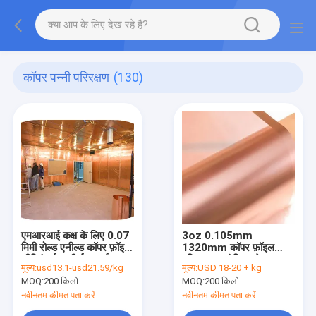
कॉपर पन्नी परिरक्षण
(130)
एमआरआई कक्ष के लिए 0.07
3oz 0.105mm
मिमी रोल्ड एनील्ड कॉपर फ़ॉइल
1320mm कॉपर फ़ॉइल
शील्डिंग ईएमसी ईएमआई
परिरक्षण स्वयं चिपकने वाला
मूल्य:
usd13.1-usd21.59/kg
मूल्य:
USD 18-20 + kg
आरएफ शील्ड
कॉपर स्ट्रिप
MOQ:
200 किलो
MOQ:
200 किलो
इलेक्ट्रोडोपोसिटेड
नवीनतम कीमत पता करें
नवीनतम कीमत पता करें