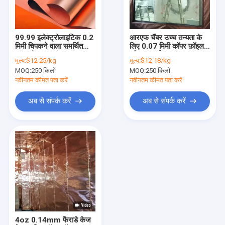
हमारे बारे में
कारखाना भ्रमण
99.99 इलेक्ट्रोलाइटिक 0.2
आरएफ चैंबर उच्च तन्यता के
मिमी चिपकने वाला समर्थित
लिए 0.07 मिमी कॉपर फ़ॉइल
गुणवत्ता नियंत्रण
कॉपर टेप 1 ऑउंस कॉपर
परिरक्षण गर्म मुद्रांकन फ़ॉइल
मूल्य:
$12-25/kg
मूल्य:
$12-18/kg
फ़ॉइल एमआरआई बिल्ड
MOQ:
250 किलो
MOQ:
250 किलो
संपर्क करें
नवीनतम कीमत पता करें
नवीनतम कीमत पता करें
एक उद्धरण की विनती करे
अब से संपर्क करें
अब से संपर्क करें
परमाणु विकिरण संरक्षण
परमाणु विकिरण डिटेक्टर
कॉपर पन्नी परिरक्षण
आरएफ परिरक्षित दरवाजे
4oz 0.14mm फैराडे केज