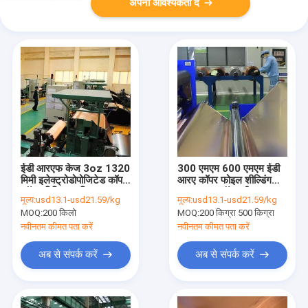
अपनी आवश्यकता दें
ईडी आरएफ केज 3oz 1320
300 एमएम 600 एमएम ईडी
मिमी इलेक्ट्रोडोपोजिटेड कॉपर
आरए कॉपर फोइल शील्डिंग
फ़ॉइल विकिरण परिरक्षण
0.1 एमएम कॉपर शीट आरएफ
मूल्य:
usd13.1-usd21.59/kg
मूल्य:
usd13.1-usd21.59/kg
एसजीएस
केज
MOQ:
200 किलो
MOQ:
200 किग्रा 500 किग्रा
नवीनतम कीमत पता करें
नवीनतम कीमत पता करें
अब से संपर्क करें
अब से संपर्क करें