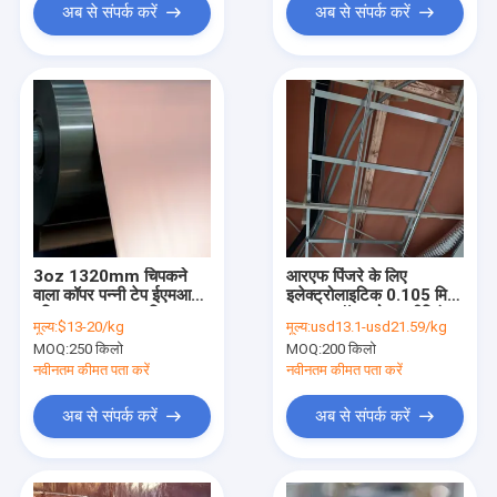
अब से संपर्क करें
अब से संपर्क करें
3oz 1320mm चिपकने
आरएफ पिंजरे के लिए
वाला कॉपर पन्नी टेप ईएमआई
इलेक्ट्रोलाइटिक 0.105 मिमी
परिरक्षण 99.99 प्रतिशत
आरएफ कॉपर फोइल शील्डिंग
मूल्य:
$13-20/kg
मूल्य:
usd13.1-usd21.59/kg
शुद्धता
टेप प्रवाहकीय चिपकने वाला:
MOQ:
250 किलो
MOQ:
200 किलो
नवीनतम कीमत पता करें
नवीनतम कीमत पता करें
अब से संपर्क करें
अब से संपर्क करें