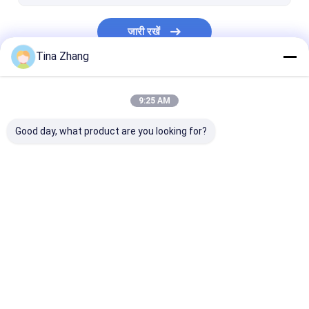
विकिरण सुरक्षा द्वार
जारी रखें
विकिरण संरक्षण एक्स रे
Tina Zhang
फैराडे केज एमआरआई
हमारी श्रेणियाँ
कॉपर वायर ऊन
9:25 AM
एमआरआई एलईडी प्रकाश
Good day, what product are you looking for?
गैर चुंबकीय व्हीलचेयर
गैर चुंबकीय स्ट्रेचर
परमाणु विकिरण संरक्षण
परमाणु विकिरण डिटेक्टर
कॉपर पन्नी परिरक्षण
होम
हमारे बारे में
हमसे संपर्क करें
Desktop Site
साइटमैप
गोपनीयता नीति