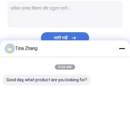
आरएफ परिरक्षित विंडोज
विकिरण संरक्षण लीड ग्लास
गैर चुंबकीय उपकरण किट
जारी रखें
आरएफ परिरक्षित चैंबर
Tina Zhang
हनीकॉम्ब वेवगाइड एयर वेंट
हमारी श्रेणियाँ
9:22 AM
प्रवाहकीय चिपकने वाला कॉपर टेप
Good day, what product are you looking for?
कॉपर वायर मेष
एक्स रे लीड ग्लास
ईएमआई परिरक्षण गैसकेट
परमाणु विकिरण संरक्षण
परमाणु विकिरण डिटेक्टर
कॉपर पन्नी परिरक्षण
विद्युत प्रवाहकीय कपड़ा