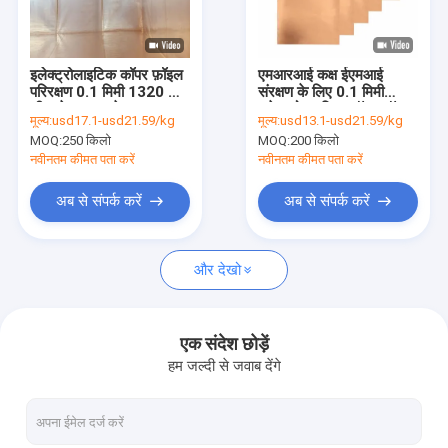
हमारे बारे में
कारखाना भ्रमण
इलेक्ट्रोलाइटिक कॉपर फ़ॉइल
एमआरआई कक्ष ईएमआई
परिरक्षण 0.1 मिमी 1320 मिमी
संरक्षण के लिए 0.1 मिमी
गुणवत्ता नियंत्रण
शीट से आरएफ केज
इलेक्ट्रोलाइटिक कॉपर फ़ॉइल
मूल्य:
usd17.1-usd21.59/kg
मूल्य:
usd13.1-usd21.59/kg
परिरक्षण
MOQ:
250 किलो
MOQ:
200 किलो
संपर्क करें
नवीनतम कीमत पता करें
नवीनतम कीमत पता करें
एक उद्धरण की विनती करे
अब से संपर्क करें
अब से संपर्क करें
और देखो
परमाणु विकिरण संरक्षण
परमाणु विकिरण डिटेक्टर
एक संदेश छोड़ें
हम जल्दी से जवाब देंगे
कॉपर पन्नी परिरक्षण
आरएफ परिरक्षित दरवाजे