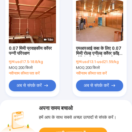
0.07 मिमी प्रवाहकीय कॉपर
एमआरआई कक्ष के लिए 0.07
पन्नी परिरक्षण
मिमी रोल्ड एनील्ड कॉपर फ़ॉइल
शील्डिंग ईएमसी ईएमआई
मूल्य:
usd17.5-18.8/kg
मूल्य:
usd13.1-usd21.59/kg
आरएफ शील्ड
MOQ:
200 किलो
MOQ:
200 किलो
नवीनतम कीमत पता करें
नवीनतम कीमत पता करें
अब से संपर्क करें
अब से संपर्क करें
अपना समय बचाओ
हमें आप के साथ सबसे अच्छा उत्पादों से संपर्क करें।