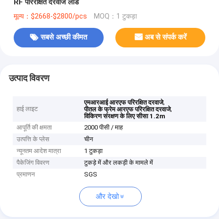
RF परिरक्षित दरवाजे लीड
मूल्य：$2668-$2800/pcs
MOQ：1 टुकड़ा
सबसे अच्छी कीमत
अब से संपर्क करें
उत्पाद विवरण
,
एमआरआई आरएफ परिरक्षित दरवाजे
हाई लाइट
,
पीतल के फ्रेम आरएफ परिरक्षित दरवाजे
विकिरण संरक्षण के लिए सीसा 1.2m
आपूर्ति की क्षमता
2000 पीसी / माह
उत्पत्ति के प्लेस
चीन
न्यूनतम आदेश मात्रा
1 टुकड़ा
पैकेजिंग विवरण
टुकड़े में और लकड़ी के मामले में
प्रमाणन
SGS
और देखो