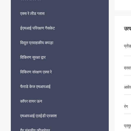
एक्स रे लीड ग्लास
उत्
ईएमआई परिरक्षण गैसकेट
विद्युत प्रवाहकीय कपड़ा
प्रो
विकिरण सुरक्षा द्वार
दरवा
विकिरण संरक्षण एक्स रे
फैराडे केज एमआरआई
आवे
कॉपर वायर ऊन
रंग
एमआरआई एलईडी प्रकाश
प्रम
गैर चुंबकीय व्हीलचेयर