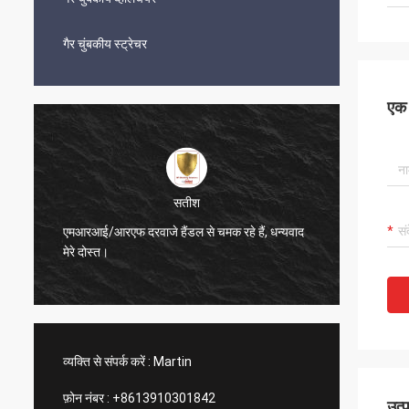
गैर चुंबकीय स्ट्रेचर
एक स
अनस
न्यवाद
पीतल मधुकोश वेंट बहुत अच्छा लग रहा है
व्यक्ति से संपर्क करें :
Martin
फ़ोन नंबर :
+8613910301842
उत्