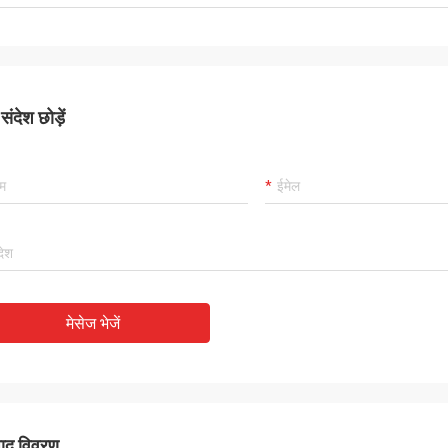
ंदेश छोड़ें
मेसेज भेजें
पाद विवरण