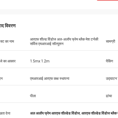
पाद विवरण
आरएफ शील्ड विंडोज अल-अलॉय फ्रेम ब्लैक मेश टर्नकी
डक्ट का नाम
सामग्री
सर्विस एमआरआई सॉल्यूशन
जे का आकार
1.5mx 1.2m
पैकिंग
दन
एमआरआई आरएफ कक्ष स्थापना
उद्घाटन 
पीला
ढांचा
ुखता देना
अल अलॉय फ्रेम आरएफ शील्डेड विंडोज
,
आरएफ शील्डेड विंडोज ब्लैक 