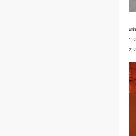
आवे
1) प
2) प