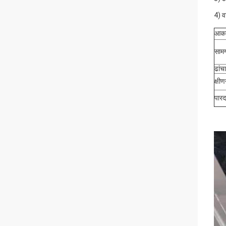
4) व
आक
सामग
ढांचा
क्षी
पारदर