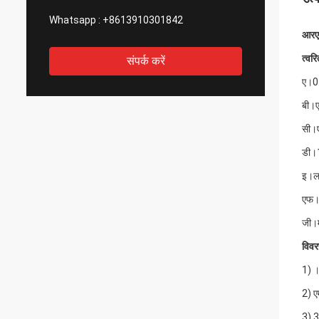
Whatsapp :
+8613910301842
आरएफ
त्वर
संपर्क करें
ए।0.
बी।
सी।ए
डी।1
इ।लक
एफ।अ
जी।म
विवर
1) ।
2) ए
3) 