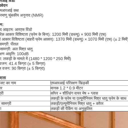
रआई विंडो
आवेदन
एमआरआई कक्ष
रमाणु चुंबकीय अनुनाद (NMR)
रण:
ाद आइटम: आरएफ विंडो
िक आकार विशिष्टता (फ्रेम के बिना): 1200 मिमी (डब्ल्यू) × 900 मिमी (एच)
ी आकार विशिष्टता (बाहरी फ्रेम आकार): 1370 मिमी (डब्ल्यू) × 1070 मिमी (एच) (± 2 मिमी
सामग्री: पीतल
म सामग्री: अल मिश्र धातु
क्षण आवृत्ति: 100dB
ंग: लकड़ी के मामले में (1480 * 1200 * 250 मिमी)
ध वजन: 41.4 किग्रा (± 5 किग्रा)
वजन: 90 किग्रा (± 5 किग्रा)
ष्टता
डक्ट का नाम
एमआरआई परिरक्षण खिड़की
ार
मानक 1.2 * 0.9 मीटर
्री
कॉपर + शील्डिंग वायर मेष + ग्लास
लकड़ी के फ्रेम या एल्यूमीनियम मिश्र धातु फ्रेम के साथ
म सामग्री
लकड़ी/एल्यूमीनियम मिश्र धातु + कॉपर
ग
लकड़ी की पैकिंग या अनुकूलित