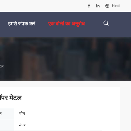
Hindi
हमसे संपर्क करें
एक बोली का अनुरोध
描
ेटल
述
ॉपर मेटल
ेस
चीन
Jovi