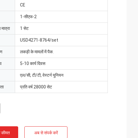
CE
1-सीएफ-2
 मात्रा
1 सेट
USD4271-8764/set
रण
लकड़ी के मामलों में पैक.
य
5-10 कार्य दिवस
एल/सी, टी/टी, वेस्टर्न यूनियन
मता
प्रति वर्ष 28000 सेट
ी कीमत
अब से संपर्क करें