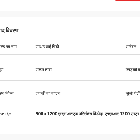
पाद विवरण
डक्ट का नाम
एमआरआई विंडो
आवेदन
्री
पीतल तांबा
खिड़की 
हन पैकेज
लकड़ी का कार्टन
खुली शैल
ुखता देना
900 x 1200 एमएम आरएफ परिरक्षित विंडोज़
,
एनएमआर 1200 एमएम आर