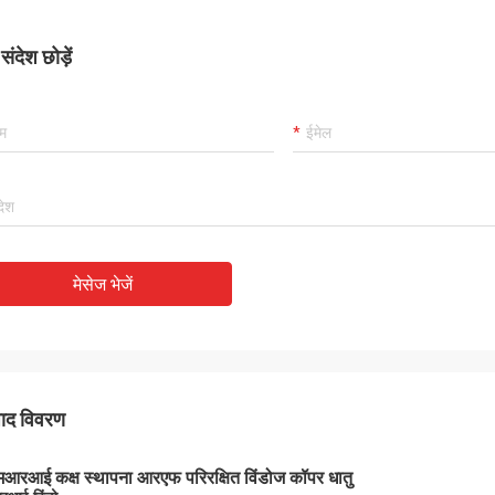
ंदेश छोड़ें
मेसेज भेजें
पाद विवरण
आरआई कक्ष स्थापना आरएफ परिरक्षित विंडोज कॉपर धातु