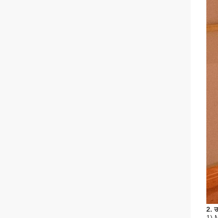
2. उत
1) M