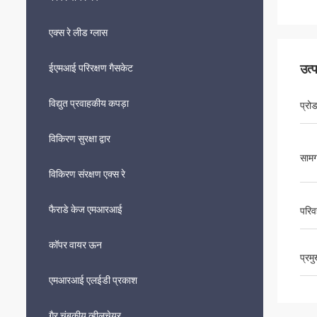
एक्स रे लीड ग्लास
उत्
ईएमआई परिरक्षण गैसकेट
विद्युत प्रवाहकीय कपड़ा
प्रो
विकिरण सुरक्षा द्वार
सामग
विकिरण संरक्षण एक्स रे
फैराडे केज एमआरआई
परिव
कॉपर वायर ऊन
प्रम
एमआरआई एलईडी प्रकाश
गैर चुंबकीय व्हीलचेयर