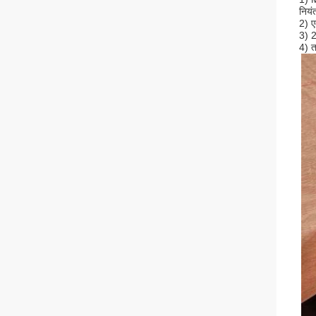
नियं
2) ए
3) 2
4) त