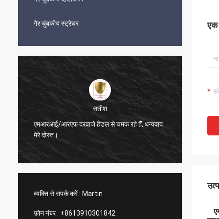
गैर चुंबकीय स्ट्रेचर
एक स
अनस
पीतल मधुकोश वेंट बहुत अच्छा लग रहा है
उत्
व्यक्ति से संपर्क करें :
Martin
एम
फ़ोन नंबर :
+8613910301842