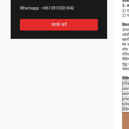
एमआ
3. 
Whatsapp :
+8613910301842
1) 
2) प
संपर्क करें
विव
उत्प
आंतर
बाहर
मेष 
फ़्रे
परिर
पैकि
शुद्
सकल 
विशि
प्रो
आक
सामग
ढांचा
फ्रे
पैकिं