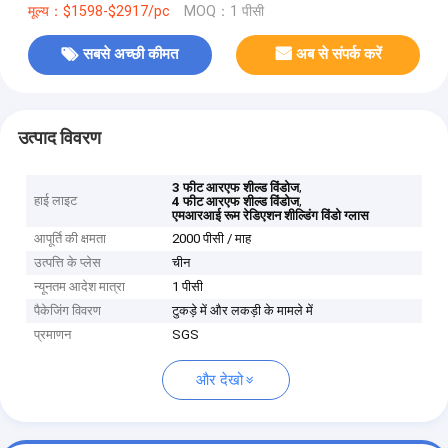
मूल्य：$1598-$2917/pc
MOQ：1 पीसी
सबसे अच्छी कीमत
अब से संपर्क करें
उत्पाद विवरण
,
3 फीट आरएफ शील्ड विंडोज
हाई लाइट
,
4 फीट आरएफ शील्ड विंडोज
एमआरआई रूम रेडिएशन शील्डिंग विंडो ग्लास
आपूर्ति की क्षमता
2000 पीसी / माह
उत्पत्ति के प्लेस
चीन
न्यूनतम आदेश मात्रा
1 पीसी
पैकेजिंग विवरण
टुकड़े में और लकड़ी के मामले में
प्रमाणन
SGS
और देखो