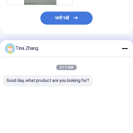
जारी रखें
अनुशंसित उत्पाद
Tina Zhang
5:17 AM
Good day, what product are you looking for?
8 मिमी ईएमआई परिरक्षित
एमआरआई चुंबकीय कक्ष के
एमआरआई वॉल ईए
विकिरण परिरक्षण विंडोज के
लिए 0.9 X 1.2m ईएमआई
आरएफ शील्डिंग विंडो
साथ कड़ा ग्लास 5 मिमी
आरएफ परिरक्षित विंडोज
कॉपर मेश 5 मिमी
एमआरआई कक्ष
सबसे अच्छी कीमत
सबसे अच्छी कीमत
सबसे अच्छी 