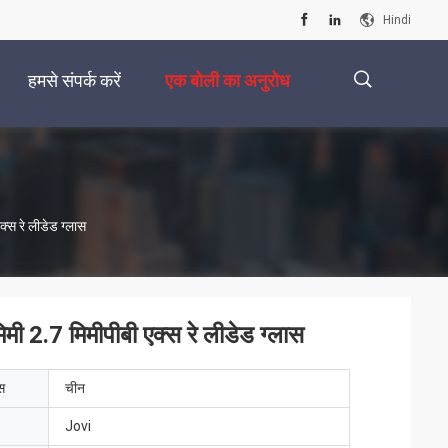
Hindi
हमसे संपर्क करें
एक बोली का अनुरोध
描
स रे लीडेड ग्लास
述
 2.7 मिमीपीबी एक्स रे लीडेड ग्लास
ेस
चीन
Jovi