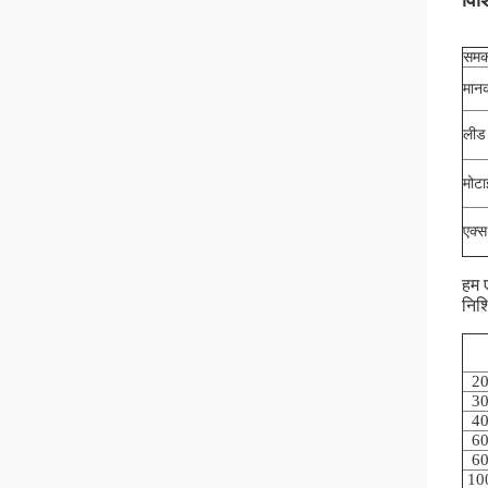
समक
मानक
लीड 
मोटा
एक्स
हम 
निश्
2
3
4
6
6
10