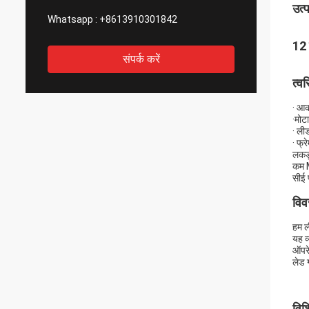
उत्
Whatsapp :
+8613910301842
12 
संपर्क करें
त्व
· आक
·मो
· ल
· फ्र
लकड़ी
कम
सीई 
विव
हम ल
यह व
ऑपरेट
लेड 
विश