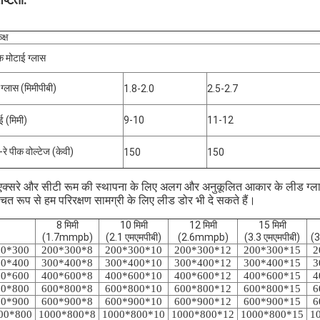
क्ष
 मोटाई ग्लास
ग्लास (मिमीपीबी)
1.8-2.0
2.5-2.7
ई (मिमी)
9-10
11-12
-रे पीक वोल्टेज (केवी)
150
150
एक्सरे और सीटी रूम की स्थापना के लिए अलग और अनुकूलित आकार के लीड ग्ल
चित रूप से हम परिरक्षण सामग्री के लिए लीड डोर भी दे सकते हैं।
8 मिमी
10 मिमी
12 मिमी
15 मिमी
(1.7mmpb)
(2.1 एमएमपीबी)
(2.6mmpb)
(3.3 एमएमपीबी)
(3
00*300
200*300*8
200*300*10
200*300*12
200*300*15
2
00*400
300*400*8
300*400*10
300*400*12
300*400*15
3
00*600
400*600*8
400*600*10
400*600*12
400*600*15
4
00*800
600*800*8
600*800*10
600*800*12
600*800*15
6
00*900
600*900*8
600*900*10
600*900*12
600*900*15
6
00*800
1000*800*8
1000*800*10
1000*800*12
1000*800*15
1