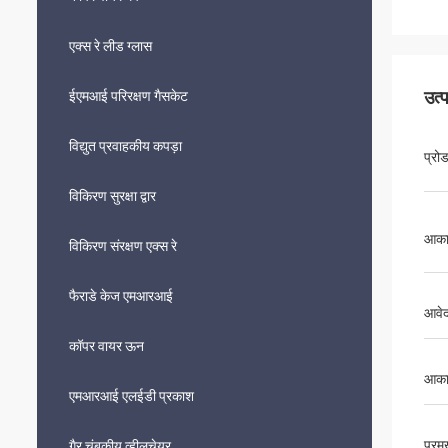
एक्स रे लीड ग्लास
उत्
ईएमआई परिरक्षण गैसकेट
विद्युत प्रवाहकीय कपड़ा
प्रो
विकिरण सुरक्षा द्वार
आका
विकिरण संरक्षण एक्स रे
फैराडे केज एमआरआई
आवे
कॉपर वायर ऊन
आका
एमआरआई एलईडी प्रकाश
प्रम
गैर चुंबकीय व्हीलचेयर