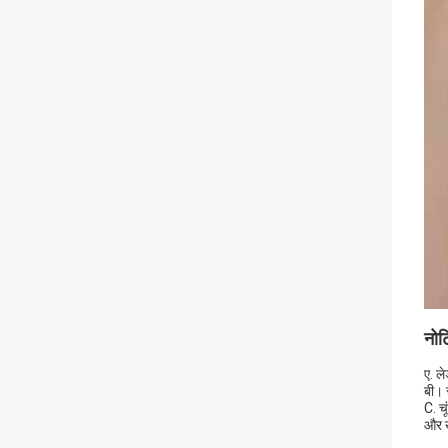
नोट
ए. ल
बी। 
C. च
और ख