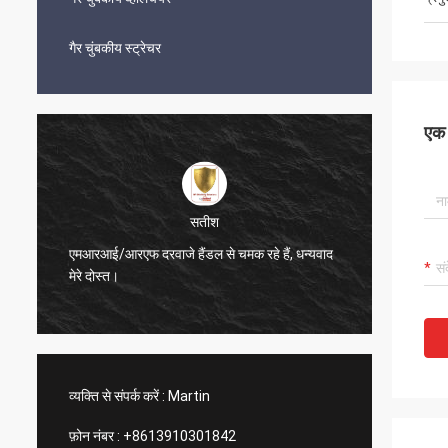
गैर चुंबकीय स्ट्रेचर
एक स
सतीश
अनस
डल से चमक रहे हैं, धन्यवाद
पीतल मधुकोश वेंट बहुत अच्छा लग रहा है
व्यक्ति से संपर्क करें :
Martin
फ़ोन नंबर :
+8613910301842