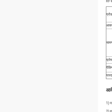
RF श
प्रो
आक
सामग
फ्रे
पैकिं
पारदर
आव
1) प
2) प