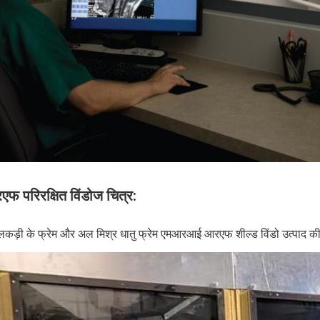
फ परिरक्षित विंडोज चित्र:
लकड़ी के फ्रेम और अल मिश्र धातु फ्रेम एमआरआई आरएफ शील्ड विंडो उत्पाद क