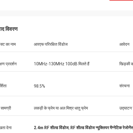
पाद विवरण
डक्ट का नाम
आरएफ परिरक्षित विंडोज
आवेदन
्षण प्रदर्शन
10MHz-130MHz 100dB मिलते हैं
खिड़की 
्शिता
संरचना
98.5%
 सामग्री
लकड़ी के फ्रेम या अल मिश्र धातु फ्रेम
उद्घाटन 
ुखता देना
2.4m RF शील्ड विंडोज
,
RF शील्ड विंडोज न्यूक्लियर मैग्नेटिक रेजोनें