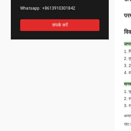
Whatsapp :
+8613910301842
पर
संपर्क करें
वि
उत्प
1. न
2. ए
3. 2
4. व
मानक
1. फ
2. स
3. स
आरएफ 
ग्रेट