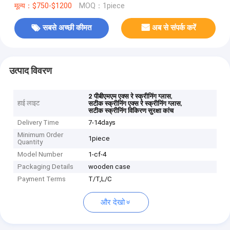
मूल्य：$750-$1200
MOQ：1piece
सबसे अच्छी कीमत
अब से संपर्क करें
उत्पाद विवरण
,
2 पीबीएमएम एक्स रे स्क्रीनिंग ग्लास
हाई लाइट
,
सटीक स्क्रीनिंग एक्स रे स्क्रीनिंग ग्लास
सटीक स्क्रीनिंग विकिरण सुरक्षा कांच
Delivery Time
7-14days
Minimum Order
1piece
Quantity
Model Number
1-cf-4
Packaging Details
wooden case
Payment Terms
T/T,L/C
और देखो