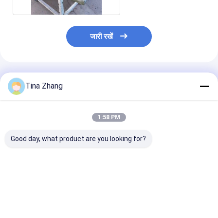
जारी रखें
अनुशंसित उत्पाद
Tina Zhang
1:58 PM
Good day, what product are you looking for?
मेडिकल इमेजिंग उपकरण के
प्रतिबिंब 1 प्रतिशत से कम
प्रतिबिंब 1 प्रतिशत
लिए मेटल केस एक्स-रे-
एक्स रे लीड ग्लास वर्ग और
एक्स रे लीड ग्लास 6
प्रोटेक्टिव-ग्लास पॉलिश्ड
सटीक इमेजिंग सुरक्षा के लिए
मोटाई स्वास्थ्य देख
सरफेसफिनिश टिकाऊ
अनुकूलित चिकित्सा एक्स-रे
औद्योगिक के लिए ट
रेडिएशन शील्डिंग ग्लास
उपकरण सामान
विकिरण परिरक्षण ग्ल
सबसे अच्छी कीमत
सबसे अच्छी कीमत
सबसे अच्छी 