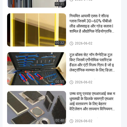
00:31
नियमित आयामी एक्स-रे शील्ड
ग्लास जिसमें 30~60% पीबीओ
लीड ऑक्साइड और ग्रेड क्लास I
शामिल है औद्योगिक रेडियोग्राफिक
परीक्षण के लिए स्पेस
एक्स रे लीड ग्लास
00:32
2026-06-02
टूल बॉक्स सेट नॉन मैग्नेटिक टूल
किट जिसमें एर्गोनोमिक प्लास्टिक
हैंडल और एंटी स्लिप ग्रिप है जो इ
लेक्ट्रॉनिक मरम्मत के लिए डिज़ाइन
किया गया है
गैर चुंबकीय उपकरण किट
00:51
2026-06-02
उच्च वायु प्रवाह एमआरआई कक्ष म
धुमक्खी के छिलके सामग्री एमआर
आई वातावरण के लिए बेहतर
वेंटिलेशन और तापमान विनियमन
प्रदान करते हैं
हनीकॉम्ब वेवगाइड एयर वेंट
00:48
2026-06-02